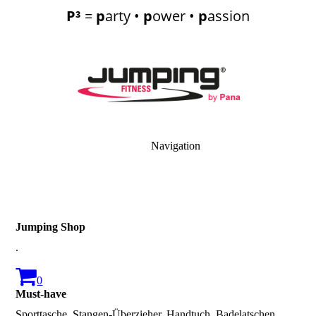
P³
=
p
arty •
p
ower •
p
assion
Navigation
Jumping Shop
.
0
Must-have
Sporttasche, Stangen-Überzieher, Handtuch, Badelatschen,